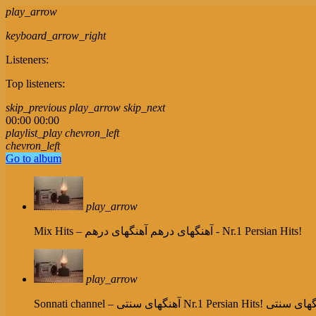
play_arrow
keyboard_arrow_right
Listeners:
Top listeners:
skip_previous
play_arrow
skip_next
00:00
00:00
playlist_play
chevron_left
chevron_left
Go to album
play_arrow
آهنگهای درهم - Nr.1 Persian Hits!
Mix Hits – آهنگهای درهم
play_arrow
Nr.1 Persian Hits!  سنتی
Sonnati channel – آهنگهای سنتی