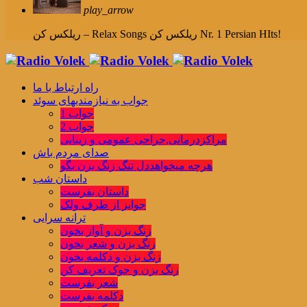
play_arrow
ریلکس کن Nr. 1 Persian HIts!
ریلکس کن – Relax Songs
راه ارتباط با ما
جواب به نیازمندیهای سوئد
جواب 1
جواب 2
مراکزدرمانی,جراحی عمومی و زیبایی
صدای مردم باش
هرچه میخواهددل تنگ زنگ بزن بگو
داستان شب
داستان بفرست
جوایز از طرف ولک
ترانه سرایی
زنگ بزن و آواز بخون
زنگ بزن و شعر بخون
زنگ بزن و دکلمه بخون
زنگ بزن و جوک تعریف کن
شعر بفرست
دکلمه بفرست