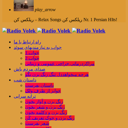
play_arrow
ریلکس کن Nr. 1 Persian HIts!
ریلکس کن – Relax Songs
راه ارتباط با ما
جواب به نیازمندیهای سوئد
جواب 1
جواب 2
مراکزدرمانی,جراحی عمومی و زیبایی
صدای مردم باش
هرچه میخواهددل تنگ زنگ بزن بگو
داستان شب
داستان بفرست
جوایز از طرف ولک
ترانه سرایی
زنگ بزن و آواز بخون
زنگ بزن و شعر بخون
زنگ بزن و دکلمه بخون
زنگ بزن و جوک تعریف کن
شعر بفرست