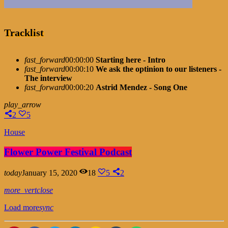
Tracklist
fast_forward
00:00:00
Starting here - Intro
fast_forward
00:00:10
We ask the optinion to our listeners -
The interview
fast_forward
00:00:20
Astrid Mendez - Song One
play_arrow
2
5
House
Flower Power Festival Podcast
today
January 15, 2020
18
5
2
more_vert
close
Load more
sync