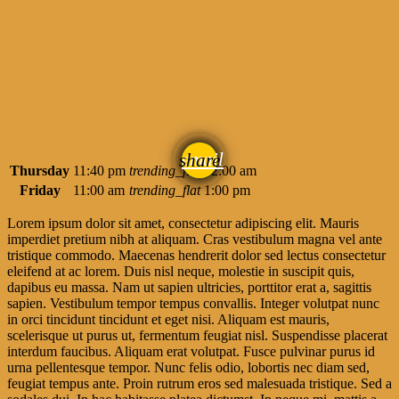
email
share
Thursday
11:40 pm
trending_flat
12:00 am
Friday
11:00 am
trending_flat
1:00 pm
Lorem ipsum dolor sit amet, consectetur adipiscing elit. Mauris
imperdiet pretium nibh at aliquam. Cras vestibulum magna vel ante
tristique commodo. Maecenas hendrerit dolor sed lectus consectetur
eleifend at ac lorem. Duis nisl neque, molestie in suscipit quis,
dapibus eu massa. Nam ut sapien ultricies, porttitor erat a, sagittis
sapien. Vestibulum tempor tempus convallis. Integer volutpat nunc
in orci tincidunt tincidunt et eget nisi. Aliquam est mauris,
scelerisque ut purus ut, fermentum feugiat nisl. Suspendisse placerat
interdum faucibus. Aliquam erat volutpat. Fusce pulvinar purus id
urna pellentesque tempor. Nunc felis odio, lobortis nec diam sed,
feugiat tempus ante. Proin rutrum eros sed malesuada tristique. Sed a