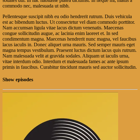
sodales dui. In hac habitasse platea dictumst. In neque mi, mattis a
commodo nec, malesuada ut nibh.
Pellentesque suscipit nibh eu odio hendrerit rutrum. Duis vehicula
est ac bibendum luctus. Ut consectetur vel diam commodo porttitor.
Nam accumsan ligula vitae lacus dictum venenatis. Maecenas
congue sollicitudin augue, ac lacinia enim laoreet et. In sed
condimentum magna. Maecenas hendrerit nunc magna, vel faucibus
lacus iaculis in. Donec aliquet urna mauris. Sed semper mauris eget
magna tempus vestibulum. Praesent luctus dictum lacus quis rutrum.
Nam malesuada velit at gravida sodales. Aliquam ut iaculis urna,
vitae interdum odio. Interdum et malesuada fames ac ante ipsum
primis in faucibus. Curabitur tincidunt mauris sed auctor sollicitudin.
Show episodes