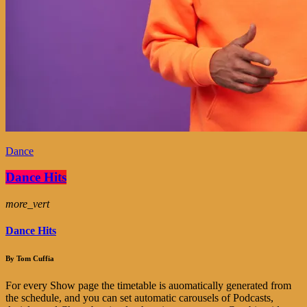
Dance
Dance Hits
more_vert
Dance Hits
By Tom Cuffia
For every Show page the timetable is auomatically generated from
the schedule, and you can set automatic carousels of Podcasts,