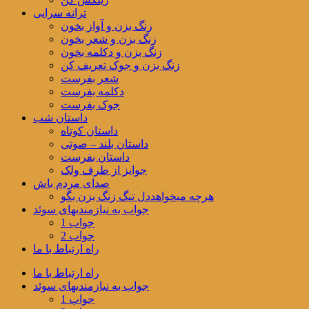
ترانه سرایی
زنگ بزن و آواز بخون
زنگ بزن و شعر بخون
زنگ بزن و دکلمه بخون
زنگ بزن و جوک تعریف کن
شعر بفرست
دکلمه بفرست
جوک بفرست
داستان شب
داستان کوتاه
داستان بلند – صوتی
داستان بفرست
جوایز از طرف ولک
صدای مردم باش
هرچه میخواهددل تنگ زنگ بزن بگو
جواب به نیازمندیهای سوئد
جواب 1
جواب 2
راه ارتباط با ما
راه ارتباط با ما
جواب به نیازمندیهای سوئد
جواب 1