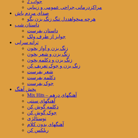
جواب 2
مراکزدرمانی,جراحی عمومی و زیبایی
صدای مردم باش
هرچه میخواهددل تنگ زنگ بزن بگو
داستان شب
داستان بفرست
جوایز از طرف ولک
ترانه سرایی
زنگ بزن و آواز بخون
زنگ بزن و شعر بخون
زنگ بزن و دکلمه بخون
زنگ بزن و جوک تعریف کن
شعر بفرست
دکلمه بفرست
جوک بفرست
پخش آهنگ
Mix Hits – آهنگهای درهم
آهنگهای سنتی
دکلمه گوش کن
جوک گوش کن
نوستالژی
آهنگهای بدون کلام
ریلکس کن