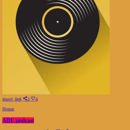
insert_link
3
4
House
ADE podcast