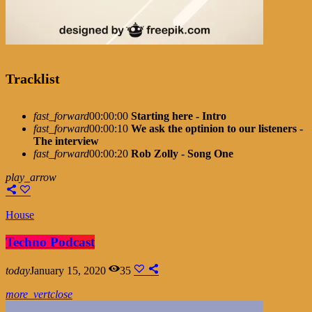
Tracklist
fast_forward
00:00:00
Starting here - Intro
fast_forward
00:00:10
We ask the optinion to our listeners -
The interview
fast_forward
00:00:20
Rob Zolly - Song One
play_arrow
House
Techno Podcast
today
January 15, 2020
35
more_vert
close