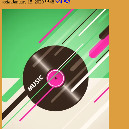
today
January 15, 2020
48
4
3