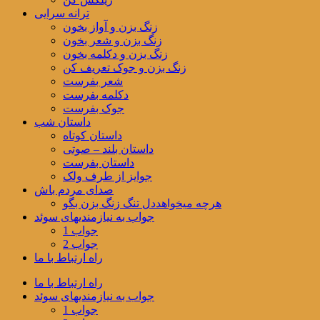
ترانه سرایی
زنگ بزن و آواز بخون
زنگ بزن و شعر بخون
زنگ بزن و دکلمه بخون
زنگ بزن و جوک تعریف کن
شعر بفرست
دکلمه بفرست
جوک بفرست
داستان شب
داستان کوتاه
داستان بلند – صوتی
داستان بفرست
جوایز از طرف ولک
صدای مردم باش
هرچه میخواهددل تنگ زنگ بزن بگو
جواب به نیازمندیهای سوئد
جواب 1
جواب 2
راه ارتباط با ما
راه ارتباط با ما
جواب به نیازمندیهای سوئد
جواب 1