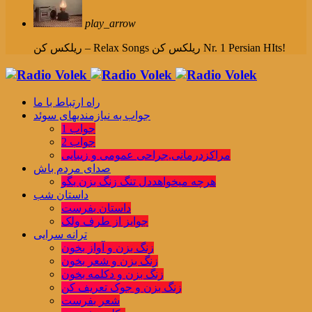
play_arrow
ریلکس کن Nr. 1 Persian HIts!
ریلکس کن – Relax Songs
راه ارتباط با ما
جواب به نیازمندیهای سوئد
جواب 1
جواب 2
مراکزدرمانی,جراحی عمومی و زیبایی
صدای مردم باش
هرچه میخواهددل تنگ زنگ بزن بگو
داستان شب
داستان بفرست
جوایز از طرف ولک
ترانه سرایی
زنگ بزن و آواز بخون
زنگ بزن و شعر بخون
زنگ بزن و دکلمه بخون
زنگ بزن و جوک تعریف کن
شعر بفرست