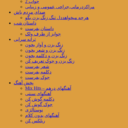
جواب 2
مراکزدرمانی,جراحی عمومی و زیبایی
صدای مردم باش
هرچه میخواهددل تنگ زنگ بزن بگو
داستان شب
داستان بفرست
جوایز از طرف ولک
ترانه سرایی
زنگ بزن و آواز بخون
زنگ بزن و شعر بخون
زنگ بزن و دکلمه بخون
زنگ بزن و جوک تعریف کن
شعر بفرست
دکلمه بفرست
جوک بفرست
پخش آهنگ
Mix Hits – آهنگهای درهم
آهنگهای سنتی
دکلمه گوش کن
جوک گوش کن
نوستالژی
آهنگهای بدون کلام
ریلکس کن