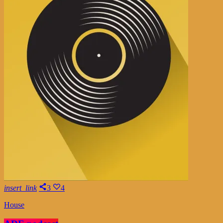
insert_link
3
4
House