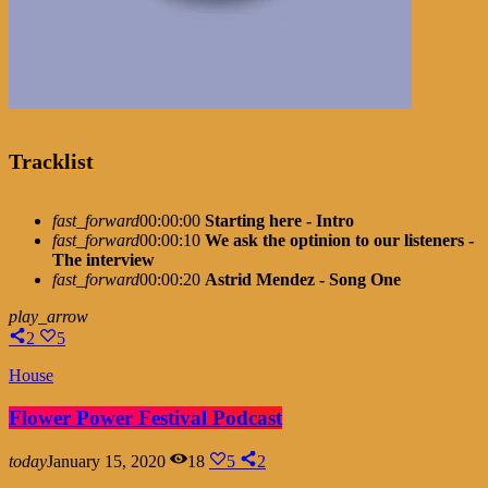
Tracklist
fast_forward
00:00:00
Starting here - Intro
fast_forward
00:00:10
We ask the optinion to our listeners -
The interview
fast_forward
00:00:20
Astrid Mendez - Song One
play_arrow
2
5
House
Flower Power Festival Podcast
today
January 15, 2020
18
5
2