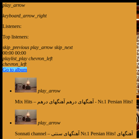
play_arrow
keyboard_arrow_right
Listeners:
Top listeners:
skip_previous
play_arrow
skip_next
00:00
00:00
playlist_play
chevron_left
chevron_left
Go to album
play_arrow
آهنگهای درهم - Nr.1 Persian Hits!
Mix Hits – آهنگهای درهم
play_arrow
Nr.1 Persian Hits! آهنگهای
Sonnati channel – آهنگهای سنتی