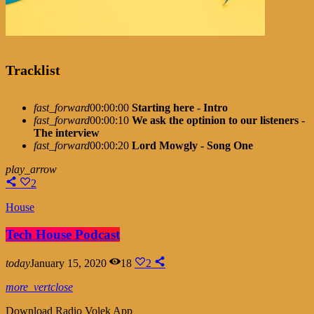
Tracklist
fast_forward
00:00:00
Starting here - Intro
fast_forward
00:00:10
We ask the optinion to our listeners -
The interview
fast_forward
00:00:20
Lord Mowgly - Song One
play_arrow
2
House
Tech House Podcast
today
January 15, 2020
18
2
more_vert
close
Download Radio Volek App