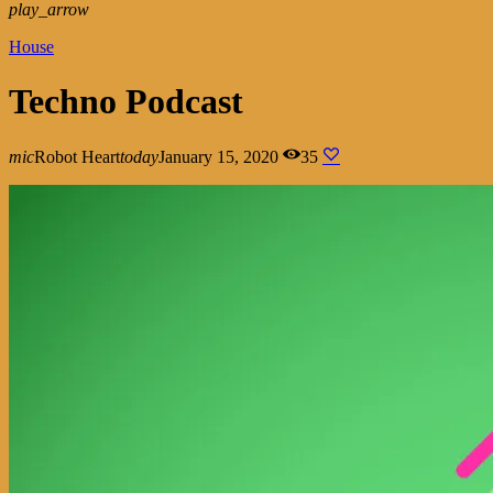
play_arrow
House
Techno Podcast
mic
Robot Heart
today
January 15, 2020
35