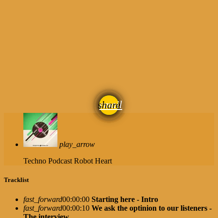
email
share
play_arrow
Techno Podcast
Robot Heart
Tracklist
fast_forward
00:00:00
Starting here - Intro
fast_forward
00:00:10
We ask the optinion to our listeners -
The interview