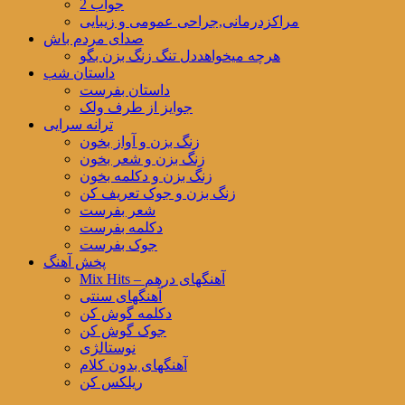
جواب 2
مراکزدرمانی,جراحی عمومی و زیبایی
صدای مردم باش
هرچه میخواهددل تنگ زنگ بزن بگو
داستان شب
داستان بفرست
جوایز از طرف ولک
ترانه سرایی
زنگ بزن و آواز بخون
زنگ بزن و شعر بخون
زنگ بزن و دکلمه بخون
زنگ بزن و جوک تعریف کن
شعر بفرست
دکلمه بفرست
جوک بفرست
پخش آهنگ
Mix Hits – آهنگهای درهم
آهنگهای سنتی
دکلمه گوش کن
جوک گوش کن
نوستالژی
آهنگهای بدون کلام
ریلکس کن