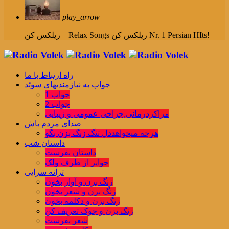
play_arrow
ریلکس کن Nr. 1 Persian HIts!
ریلکس کن – Relax Songs
راه ارتباط با ما
جواب به نیازمندیهای سوئد
جواب 1
جواب 2
مراکزدرمانی,جراحی عمومی و زیبایی
صدای مردم باش
هرچه میخواهددل تنگ زنگ بزن بگو
داستان شب
داستان بفرست
جوایز از طرف ولک
ترانه سرایی
زنگ بزن و آواز بخون
زنگ بزن و شعر بخون
زنگ بزن و دکلمه بخون
زنگ بزن و جوک تعریف کن
شعر بفرست