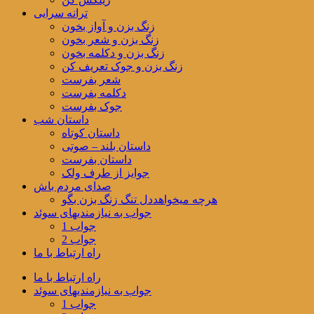
ترانه سرایی
زنگ بزن و آواز بخون
زنگ بزن و شعر بخون
زنگ بزن و دکلمه بخون
زنگ بزن و جوک تعریف کن
شعر بفرست
دکلمه بفرست
جوک بفرست
داستان شب
داستان کوتاه
داستان بلند – صوتی
داستان بفرست
جوایز از طرف ولک
صدای مردم باش
هرچه میخواهددل تنگ زنگ بزن بگو
جواب به نیازمندیهای سوئد
جواب 1
جواب 2
راه ارتباط با ما
راه ارتباط با ما
جواب به نیازمندیهای سوئد
جواب 1