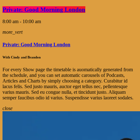
Private: Good Morning London
8:00 am - 10:00 am
more_vert
Private: Good Morning London
With Cindy and Brandon
For every Show page the timetable is auomatically generated from
the schedule, and you can set automatic carousels of Podcasts,
Articles and Charts by simply choosing a category. Curabitur id
lacus felis. Sed justo mauris, auctor eget tellus nec, pellentesque
varius mauris. Sed eu congue nulla, et tincidunt justo. Aliquam
semper faucibus odio id varius. Suspendisse varius laoreet sodales.
close