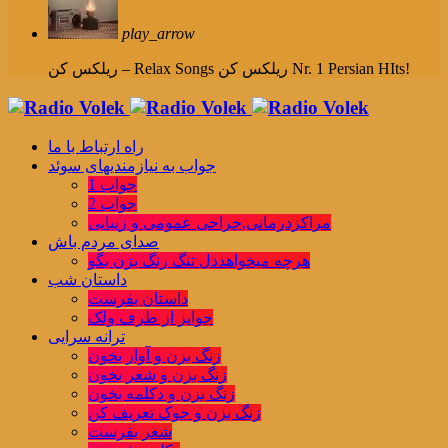
play_arrow
ریلکس کن Nr. 1 Persian HIts!
ریلکس کن – Relax Songs
راه ارتباط با ما
جواب به نیازمندیهای سوئد
جواب 1
جواب 2
مراکزدرمانی,جراحی عمومی و زیبایی
صدای مردم باش
هرچه میخواهددل تنگ زنگ بزن بگو
داستان شب
داستان بفرست
جوایز از طرف ولک
ترانه سرایی
زنگ بزن و آواز بخون
زنگ بزن و شعر بخون
زنگ بزن و دکلمه بخون
زنگ بزن و جوک تعریف کن
شعر بفرست