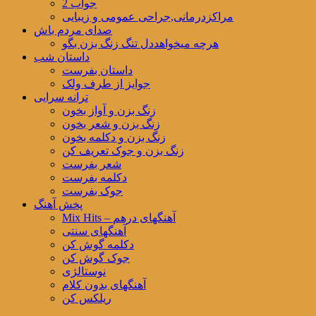
جواب 2
مراکزدرمانی,جراحی عمومی و زیبایی
صدای مردم باش
هرچه میخواهددل تنگ زنگ بزن بگو
داستان شب
داستان بفرست
جوایز از طرف ولک
ترانه سرایی
زنگ بزن و آواز بخون
زنگ بزن و شعر بخون
زنگ بزن و دکلمه بخون
زنگ بزن و جوک تعریف کن
شعر بفرست
دکلمه بفرست
جوک بفرست
پخش آهنگ
Mix Hits – آهنگهای درهم
آهنگهای سنتی
دکلمه گوش کن
جوک گوش کن
نوستالژی
آهنگهای بدون کلام
ریلکس کن