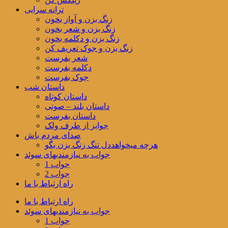
ترانه سرایی
زنگ بزن و آواز بخون
زنگ بزن و شعر بخون
زنگ بزن و دکلمه بخون
زنگ بزن و جوک تعریف کن
شعر بفرست
دکلمه بفرست
جوک بفرست
داستان شب
داستان کوتاه
داستان بلند – صوتی
داستان بفرست
جوایز از طرف ولک
صدای مردم باش
هرچه میخواهددل تنگ زنگ بزن بگو
جواب به نیازمندیهای سوئد
جواب 1
جواب 2
راه ارتباط با ما
راه ارتباط با ما
جواب به نیازمندیهای سوئد
جواب 1