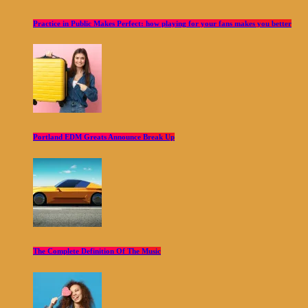
Practice in Public Makes Perfect: how playing for your fans makes you better
Portland EDM Greats Announce Break Up
The Complete Definition Of The Music