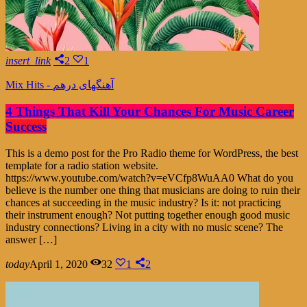
insert_link
2
1
Mix Hits - آهنگهای درهم
4 Things That Kill Your Chances For Music Career
Success
This is a demo post for the Pro Radio theme for WordPress, the best
template for a radio station website.
https://www.youtube.com/watch?v=eVCfp8WuAA0 What do you
believe is the number one thing that musicians are doing to ruin their
chances at succeeding in the music industry? Is it: not practicing
their instrument enough? Not putting together enough good music
industry connections? Living in a city with no music scene? The
answer […]
today
April 1, 2020
32
1
2