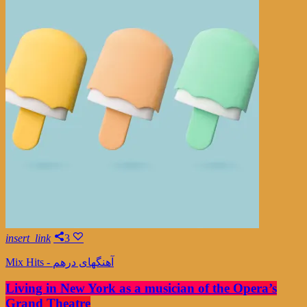
insert_link
3
Mix Hits - آهنگهای درهم
Living in New York as a musician of the Opera’s
Grand Theatre