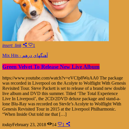
insert_link
1
Mix Hits - آهنگهای درهم
Green Velvet To Release New Live Album
https://www.youtube.com/watch?v=eVCfp8WuAA0 The package
was recorded in Liverpool on the Acolyte to Wolflight With Genesis
Revisited Tour. Steve Packett is set to release of a brand new double
live album and DVD this summer. Titled ‘The Total Experience
Live In Liverpool’, the 2CD/2DVD deluxe package and stand-a-
lone Blu-Ray was recorded on StevIe’s Acolyte to Wolflight With
Genesis Revisited Tour in 2015 at the Liverpool Philharmonic.
“When Inside Out told me that […]
today
February 23, 2018
14
1