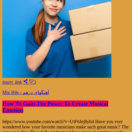
insert_link
3
Mix Hits - آهنگهای درهم
How To Gain The Power To Create Musical
Emotion
https://www.youtube.com/watch?v=UtF6Jej8yb4 Have you ever
wondered how your favorite musicians make such great music? The