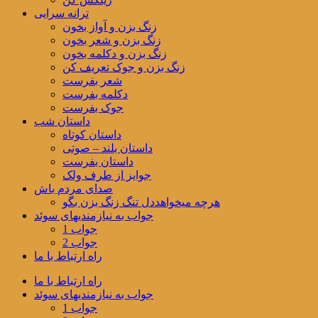
ترانه سرایی
زنگ بزن و آواز بخون
زنگ بزن و شعر بخون
زنگ بزن و دکلمه بخون
زنگ بزن و جوک تعریف کن
شعر بفرست
دکلمه بفرست
جوک بفرست
داستان شب
داستان کوتاه
داستان بلند – صوتی
داستان بفرست
جوایز از طرف ولک
صدای مردم باش
هرچه میخواهددل تنگ زنگ بزن بگو
جواب به نیازمندیهای سوئد
جواب 1
جواب 2
راه ارتباط با ما
راه ارتباط با ما
جواب به نیازمندیهای سوئد
جواب 1