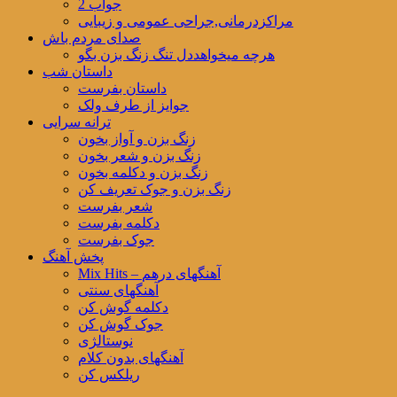
جواب 2
مراکزدرمانی,جراحی عمومی و زیبایی
صدای مردم باش
هرچه میخواهددل تنگ زنگ بزن بگو
داستان شب
داستان بفرست
جوایز از طرف ولک
ترانه سرایی
زنگ بزن و آواز بخون
زنگ بزن و شعر بخون
زنگ بزن و دکلمه بخون
زنگ بزن و جوک تعریف کن
شعر بفرست
دکلمه بفرست
جوک بفرست
پخش آهنگ
Mix Hits – آهنگهای درهم
آهنگهای سنتی
دکلمه گوش کن
جوک گوش کن
نوستالژی
آهنگهای بدون کلام
ریلکس کن