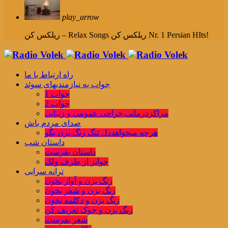
play_arrow
ریلکس کن Nr. 1 Persian HIts!
ریلکس کن – Relax Songs
راه ارتباط با ما
جواب به نیازمندیهای سوئد
جواب 1
جواب 2
مراکزدرمانی,جراحی عمومی و زیبایی
صدای مردم باش
هرچه میخواهددل تنگ زنگ بزن بگو
داستان شب
داستان بفرست
جوایز از طرف ولک
ترانه سرایی
زنگ بزن و آواز بخون
زنگ بزن و شعر بخون
زنگ بزن و دکلمه بخون
زنگ بزن و جوک تعریف کن
شعر بفرست