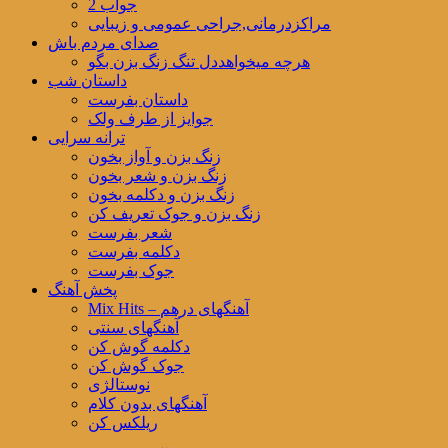
جواب 2
مراکزدرمانی,جراحی عمومی و زیبایی
صدای مردم باش
هرچه میخواهددل تنگ زنگ بزن بگو
داستان شب
داستان بفرست
جوایز از طرف ولک
ترانه سرایی
زنگ بزن و آواز بخون
زنگ بزن و شعر بخون
زنگ بزن و دکلمه بخون
زنگ بزن و جوک تعریف کن
شعر بفرست
دکلمه بفرست
جوک بفرست
پخش آهنگ
Mix Hits – آهنگهای درهم
آهنگهای سنتی
دکلمه گوش کن
جوک گوش کن
نوستالژی
آهنگهای بدون کلام
ریلکس کن