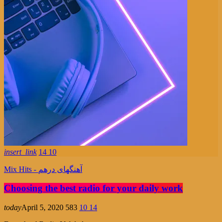
insert_link
14
10
Mix Hits - آهنگهای درهم
Choosing the best radio for your daily work
today
April 5, 2020
583
10
14