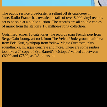
The public service broadcaster is selling off its catalogue in
June. Radio France has revealed details of over 8,000 vinyl records
set to be sold at a public auction. The records are all double copies
of music from the station’s 1.6 million-strong collection.
Organised across 10 categories, the records span French pop from
Serge Gainsbourg, art-rock from The Velvet Underground, afrobeat
from Fela Kuti, synthpop from Yellow Magic Orchestra, plus
soundtracks, musique concrete and more. There are some rarities
too, like a 7″ copy of Syd Barrett’s ‘Octopus’ valued at between
€6000 and €7500, as RA points out.