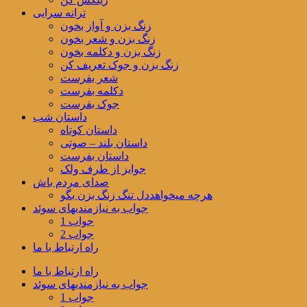
ترانه سرایی
زنگ بزن و آواز بخون
زنگ بزن و شعر بخون
زنگ بزن و دکلمه بخون
زنگ بزن و جوک تعریف کن
شعر بفرست
دکلمه بفرست
جوک بفرست
داستان شب
داستان کوتاه
داستان بلند – صوتی
داستان بفرست
جوایز از طرف ولک
صدای مردم باش
هرچه میخواهددل تنگ زنگ بزن بگو
جواب به نیازمندیهای سوئد
جواب 1
جواب 2
راه ارتباط با ما
راه ارتباط با ما
جواب به نیازمندیهای سوئد
جواب 1