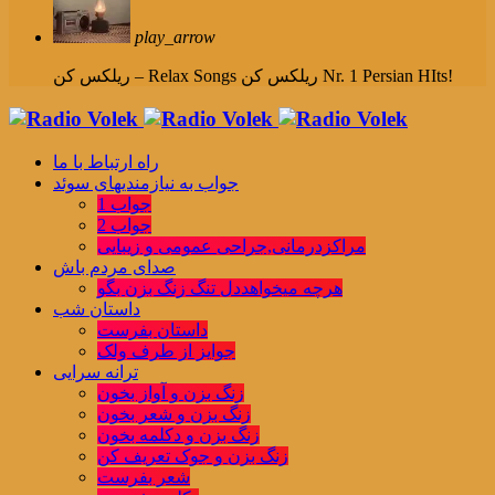
play_arrow
ریلکس کن Nr. 1 Persian HIts!
ریلکس کن – Relax Songs
راه ارتباط با ما
جواب به نیازمندیهای سوئد
جواب 1
جواب 2
مراکزدرمانی,جراحی عمومی و زیبایی
صدای مردم باش
هرچه میخواهددل تنگ زنگ بزن بگو
داستان شب
داستان بفرست
جوایز از طرف ولک
ترانه سرایی
زنگ بزن و آواز بخون
زنگ بزن و شعر بخون
زنگ بزن و دکلمه بخون
زنگ بزن و جوک تعریف کن
شعر بفرست