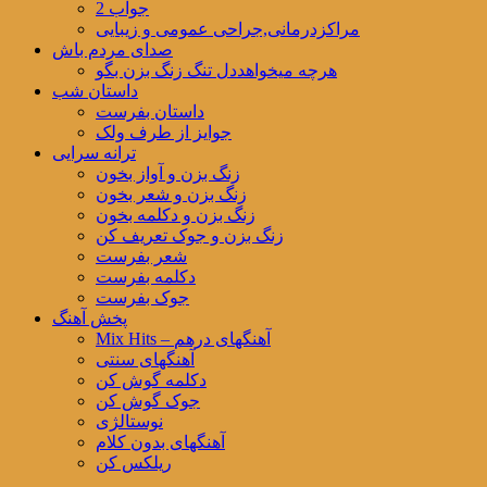
جواب 2
مراکزدرمانی,جراحی عمومی و زیبایی
صدای مردم باش
هرچه میخواهددل تنگ زنگ بزن بگو
داستان شب
داستان بفرست
جوایز از طرف ولک
ترانه سرایی
زنگ بزن و آواز بخون
زنگ بزن و شعر بخون
زنگ بزن و دکلمه بخون
زنگ بزن و جوک تعریف کن
شعر بفرست
دکلمه بفرست
جوک بفرست
پخش آهنگ
Mix Hits – آهنگهای درهم
آهنگهای سنتی
دکلمه گوش کن
جوک گوش کن
نوستالژی
آهنگهای بدون کلام
ریلکس کن