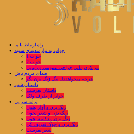
راه ارتباط با ما
جواب به نیازمندیهای سوئد
جواب 1
جواب 2
مراکزدرمانی,جراحی عمومی و زیبایی
صدای مردم باش
هرچه میخواهددل تنگ زنگ بزن بگو
داستان شب
داستان بفرست
جوایز از طرف ولک
ترانه سرایی
زنگ بزن و آواز بخون
زنگ بزن و شعر بخون
زنگ بزن و دکلمه بخون
زنگ بزن و جوک تعریف کن
شعر بفرست