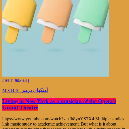
insert_link
3
Mix Hits - آهنگهای درهم
Living in New York as a musician of the Opera’s
Grand Theatre
https://www.youtube.com/watch?v=tfh8ynYS7X4 Multiple studies
link music study to academic achievement. But what is it about