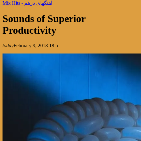
Mix Hits - آهنگهای درهم
Sounds of Superior
Productivity
today
February 9, 2018
18
5