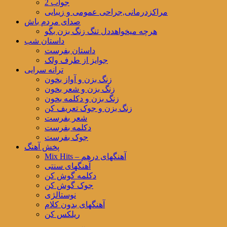
جواب 2
مراکزدرمانی,جراحی عمومی و زیبایی
صدای مردم باش
هرچه میخواهددل تنگ زنگ بزن بگو
داستان شب
داستان بفرست
جوایز از طرف ولک
ترانه سرایی
زنگ بزن و آواز بخون
زنگ بزن و شعر بخون
زنگ بزن و دکلمه بخون
زنگ بزن و جوک تعریف کن
شعر بفرست
دکلمه بفرست
جوک بفرست
پخش آهنگ
Mix Hits – آهنگهای درهم
آهنگهای سنتی
دکلمه گوش کن
جوک گوش کن
نوستالژی
آهنگهای بدون کلام
ریلکس کن