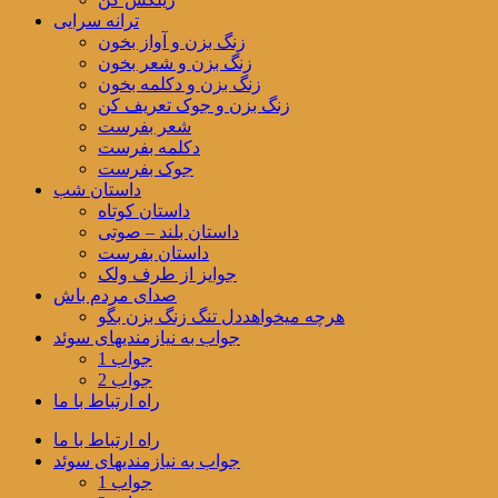
ترانه سرایی
زنگ بزن و آواز بخون
زنگ بزن و شعر بخون
زنگ بزن و دکلمه بخون
زنگ بزن و جوک تعریف کن
شعر بفرست
دکلمه بفرست
جوک بفرست
داستان شب
داستان کوتاه
داستان بلند – صوتی
داستان بفرست
جوایز از طرف ولک
صدای مردم باش
هرچه میخواهددل تنگ زنگ بزن بگو
جواب به نیازمندیهای سوئد
جواب 1
جواب 2
راه ارتباط با ما
راه ارتباط با ما
جواب به نیازمندیهای سوئد
جواب 1