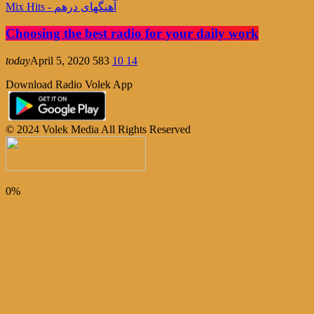
Mix Hits - آهنگهای درهم
Choosing the best radio for your daily work
today
April 5, 2020
583
10
14
Download Radio Volek App
© 2024 Volek Media All Rights Reserved
0%