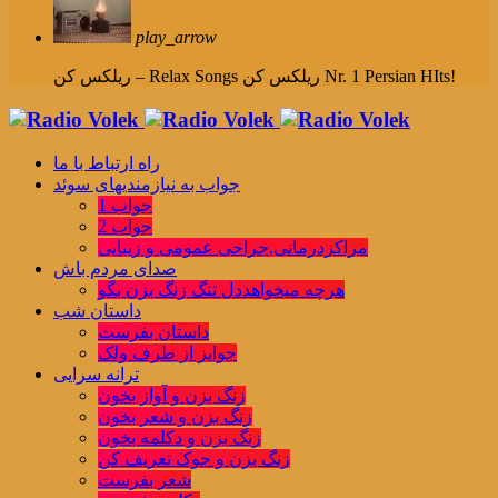
play_arrow
ریلکس کن Nr. 1 Persian HIts!
ریلکس کن – Relax Songs
راه ارتباط با ما
جواب به نیازمندیهای سوئد
جواب 1
جواب 2
مراکزدرمانی,جراحی عمومی و زیبایی
صدای مردم باش
هرچه میخواهددل تنگ زنگ بزن بگو
داستان شب
داستان بفرست
جوایز از طرف ولک
ترانه سرایی
زنگ بزن و آواز بخون
زنگ بزن و شعر بخون
زنگ بزن و دکلمه بخون
زنگ بزن و جوک تعریف کن
شعر بفرست