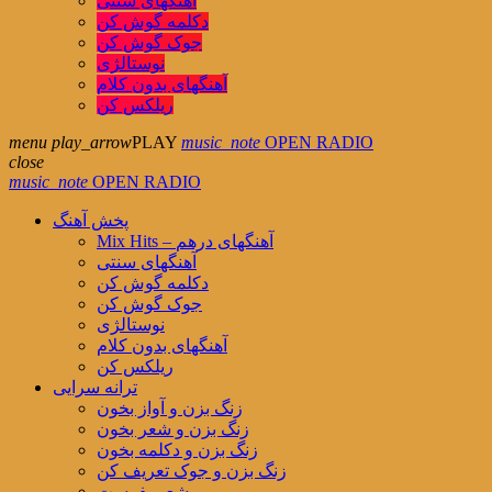
آهنگهای سنتی
دکلمه گوش کن
جوک گوش کن
نوستالژی
آهنگهای بدون کلام
ریلکس کن
menu
play_arrow
PLAY
music_note
OPEN RADIO
close
music_note
OPEN RADIO
پخش آهنگ
Mix Hits – آهنگهای درهم
آهنگهای سنتی
دکلمه گوش کن
جوک گوش کن
نوستالژی
آهنگهای بدون کلام
ریلکس کن
ترانه سرایی
زنگ بزن و آواز بخون
زنگ بزن و شعر بخون
زنگ بزن و دکلمه بخون
زنگ بزن و جوک تعریف کن
شعر بفرست