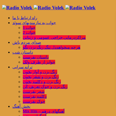
راه ارتباط با ما
جواب به نیازمندیهای سوئد
جواب 1
جواب 2
مراکزدرمانی,جراحی عمومی و زیبایی
صدای مردم باش
هرچه میخواهددل تنگ زنگ بزن بگو
داستان شب
داستان بفرست
جوایز از طرف ولک
ترانه سرایی
زنگ بزن و آواز بخون
زنگ بزن و شعر بخون
زنگ بزن و دکلمه بخون
زنگ بزن و جوک تعریف کن
شعر بفرست
دکلمه بفرست
جوک بفرست
پخش آهنگ
Mix Hits – آهنگهای درهم