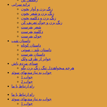
ترانه سرایی
زنگ بزن و آواز بخون
زنگ بزن و شعر بخون
زنگ بزن و دکلمه بخون
زنگ بزن و جوک تعریف کن
شعر بفرست
دکلمه بفرست
جوک بفرست
داستان شب
داستان کوتاه
داستان بلند – صوتی
داستان بفرست
جوایز از طرف ولک
صدای مردم باش
هرچه میخواهددل تنگ زنگ بزن بگو
جواب به نیازمندیهای سوئد
جواب 1
جواب 2
راه ارتباط با ما
راه ارتباط با ما
جواب به نیازمندیهای سوئد
جواب 1