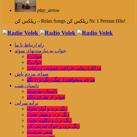
play_arrow
ریلکس کن Nr. 1 Persian HIts!
ریلکس کن – Relax Songs
راه ارتباط با ما
جواب به نیازمندیهای سوئد
جواب 1
جواب 2
مراکزدرمانی,جراحی عمومی و زیبایی
صدای مردم باش
هرچه میخواهددل تنگ زنگ بزن بگو
داستان شب
داستان بفرست
جوایز از طرف ولک
ترانه سرایی
زنگ بزن و آواز بخون
زنگ بزن و شعر بخون
زنگ بزن و دکلمه بخون
زنگ بزن و جوک تعریف کن
شعر بفرست