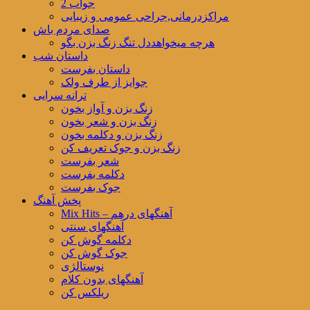
جواب 2
مراکزدرمانی,جراحی عمومی و زیبایی
صدای مردم باش
هرچه میخواهددل تنگ زنگ بزن بگو
داستان شب
داستان بفرست
جوایز از طرف ولک
ترانه سرایی
زنگ بزن و آواز بخون
زنگ بزن و شعر بخون
زنگ بزن و دکلمه بخون
زنگ بزن و جوک تعریف کن
شعر بفرست
دکلمه بفرست
جوک بفرست
پخش آهنگ
Mix Hits – آهنگهای درهم
آهنگهای سنتی
دکلمه گوش کن
جوک گوش کن
نوستالژی
آهنگهای بدون کلام
ریلکس کن