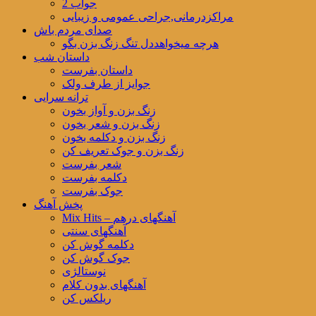
جواب 2
مراکزدرمانی,جراحی عمومی و زیبایی
صدای مردم باش
هرچه میخواهددل تنگ زنگ بزن بگو
داستان شب
داستان بفرست
جوایز از طرف ولک
ترانه سرایی
زنگ بزن و آواز بخون
زنگ بزن و شعر بخون
زنگ بزن و دکلمه بخون
زنگ بزن و جوک تعریف کن
شعر بفرست
دکلمه بفرست
جوک بفرست
پخش آهنگ
Mix Hits – آهنگهای درهم
آهنگهای سنتی
دکلمه گوش کن
جوک گوش کن
نوستالژی
آهنگهای بدون کلام
ریلکس کن