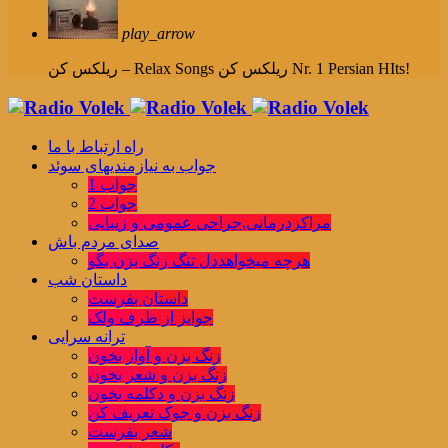
play_arrow
ریلکس کن Nr. 1 Persian HIts!
ریلکس کن – Relax Songs
راه ارتباط با ما
جواب به نیازمندیهای سوئد
جواب 1
جواب 2
مراکزدرمانی,جراحی عمومی و زیبایی
صدای مردم باش
هرچه میخواهددل تنگ زنگ بزن بگو
داستان شب
داستان بفرست
جوایز از طرف ولک
ترانه سرایی
زنگ بزن و آواز بخون
زنگ بزن و شعر بخون
زنگ بزن و دکلمه بخون
زنگ بزن و جوک تعریف کن
شعر بفرست