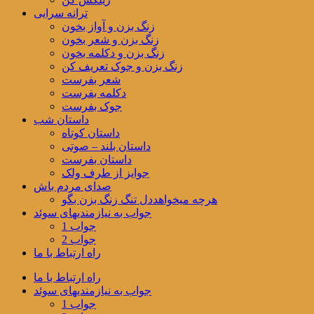
ترانه سرایی
زنگ بزن و آواز بخون
زنگ بزن و شعر بخون
زنگ بزن و دکلمه بخون
زنگ بزن و جوک تعریف کن
شعر بفرست
دکلمه بفرست
جوک بفرست
داستان شب
داستان کوتاه
داستان بلند – صوتی
داستان بفرست
جوایز از طرف ولک
صدای مردم باش
هرچه میخواهددل تنگ زنگ بزن بگو
جواب به نیازمندیهای سوئد
جواب 1
جواب 2
راه ارتباط با ما
راه ارتباط با ما
جواب به نیازمندیهای سوئد
جواب 1