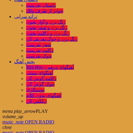
داستان بفرست
جوایز از طرف ولک
ترانه سرایی
زنگ بزن و آواز بخون
زنگ بزن و شعر بخون
زنگ بزن و دکلمه بخون
زنگ بزن و جوک تعریف کن
شعر بفرست
دکلمه بفرست
جوک بفرست
پخش آهنگ
Mix Hits – آهنگهای درهم
آهنگهای سنتی
دکلمه گوش کن
جوک گوش کن
نوستالژی
آهنگهای بدون کلام
ریلکس کن
menu
play_arrow
PLAY
volume_up
music_note
OPEN RADIO
close
music_note
OPEN RADIO