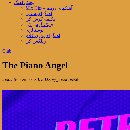
پخش آهنگ
Mix Hits – آهنگهای درهم
آهنگهای سنتی
دکلمه گوش کن
جوک گوش کن
نوستالژی
آهنگهای بدون کلام
ریلکس کن
Club
The Piano Angel
today
September 30, 2023
my_location
Eden