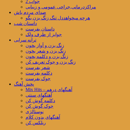
جواب 2
مراکزدرمانی,جراحی عمومی و زیبایی
صدای مردم باش
هرچه میخواهددل تنگ زنگ بزن بگو
داستان شب
داستان بفرست
جوایز از طرف ولک
ترانه سرایی
زنگ بزن و آواز بخون
زنگ بزن و شعر بخون
زنگ بزن و دکلمه بخون
زنگ بزن و جوک تعریف کن
شعر بفرست
دکلمه بفرست
جوک بفرست
پخش آهنگ
Mix Hits – آهنگهای درهم
آهنگهای سنتی
دکلمه گوش کن
جوک گوش کن
نوستالژی
آهنگهای بدون کلام
ریلکس کن