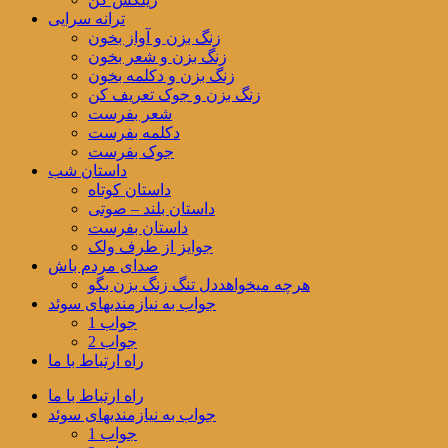
ترانه سرایی
زنگ بزن و آواز بخون
زنگ بزن و شعر بخون
زنگ بزن و دکلمه بخون
زنگ بزن و جوک تعریف کن
شعر بفرست
دکلمه بفرست
جوک بفرست
داستان شب
داستان کوتاه
داستان بلند – صوتی
داستان بفرست
جوایز از طرف ولک
صدای مردم باش
هرچه میخواهددل تنگ زنگ بزن بگو
جواب به نیازمندیهای سوئد
جواب 1
جواب 2
راه ارتباط با ما
راه ارتباط با ما
جواب به نیازمندیهای سوئد
جواب 1