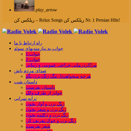
play_arrow
ریلکس کن Nr. 1 Persian HIts!
ریلکس کن – Relax Songs
راه ارتباط با ما
جواب به نیازمندیهای سوئد
جواب 1
جواب 2
مراکزدرمانی,جراحی عمومی و زیبایی
صدای مردم باش
هرچه میخواهددل تنگ زنگ بزن بگو
داستان شب
داستان بفرست
جوایز از طرف ولک
ترانه سرایی
زنگ بزن و آواز بخون
زنگ بزن و شعر بخون
زنگ بزن و دکلمه بخون
زنگ بزن و جوک تعریف کن
شعر بفرست